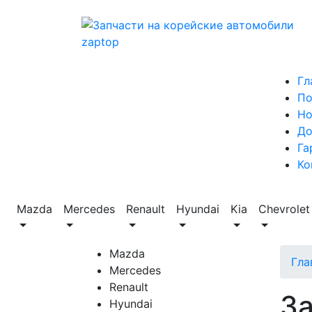
Гл
По
Но
До
Га
Ко
Mazda
Mercedes
Renault
Hyundai
Kia
Chevrolet
Mazda
Гла
Mercedes
Renault
За
Hyundai