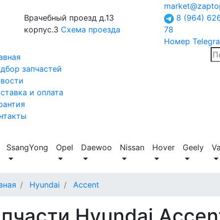
market@zapto
Врачебный проезд д.13
8 (964) 62
корпус.3
Схема проезда
78
Номер Telegr
авная
дбор запчастей
вости
ставка и оплата
рантия
нтакты
SsangYong
Opel
Daewoo
Nissan
Hover
Geely
V
вная
Hyundai
Accent
пчасти Hyundai Accen