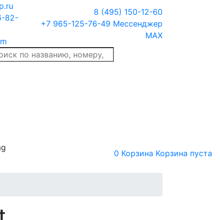
p.ru
8 (495) 150-12-60
6-82-
+7 965-125-76-49
Мессенджер
MAX
am
ag
0
Корзина
Корзина пуста
t