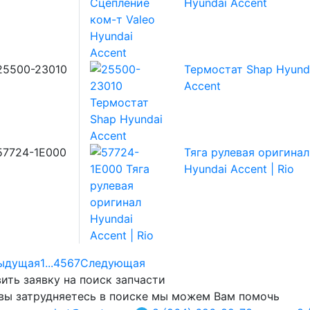
Hyundai Accent
25500-23010
Термостат Shap Hyund
Accent
57724-1E000
Тяга рулевая оригинал
Hyundai Accent | Rio
ыдущая
1
...
4
5
6
7
Следующая
ить заявку на поиск запчасти
вы затрудняетесь в поиске мы можем Вам помочь