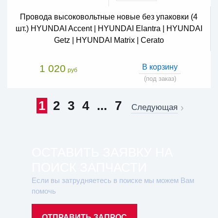
Провода высоковольтные новые без упаковки (4
шт.) HYUNDAI Accent | HYUNDAI Elantra | HYUNDAI
Getz | HYUNDAI Matrix | Cerato
1 020
В корзину
руб
(под заказ)
1
2
3
4
...
7
Следующая
ОСТАВИТЬ ЗАЯВКУ НА
ПОИСК ЗАПЧАСТИ
Если вы затрудняетесь в поиске мы можем Вам
помочь
ОТПРАВИТЬ ЗАПРОС