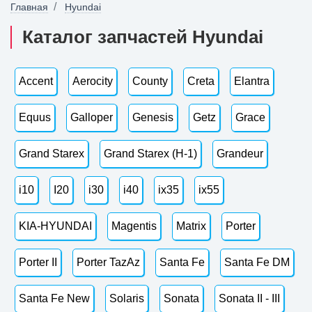
Главная
Hyundai
Каталог запчастей Hyundai
Accent
Aerocity
County
Creta
Elantra
Equus
Galloper
Genesis
Getz
Grace
Grand Starex
Grand Starex (H-1)
Grandeur
i10
I20
i30
i40
ix35
ix55
KIA-HYUNDAI
Magentis
Matrix
Porter
Porter II
Porter TazAz
Santa Fe
Santa Fe DM
Santa Fe New
Solaris
Sonata
Sonata II - III