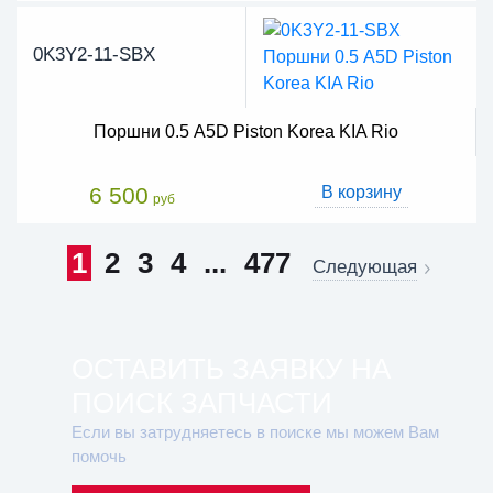
0K3Y2-11-SBX
Поршни 0.5 A5D Piston Korea KIA Rio
6 500
В корзину
руб
1
2
3
4
...
477
Следующая
ОСТАВИТЬ ЗАЯВКУ НА
ПОИСК ЗАПЧАСТИ
Если вы затрудняетесь в поиске мы можем Вам
помочь