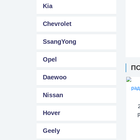
Kia
Chevrolet
SsangYong
Opel
П
Daewoo
Nissan
Hover
Geely