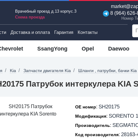
market@zap
Врачебный проезд д.13 корпус.3
8 (964) 626-
Схема проезда
Номер T
сти
Доставка и оплата
Гарантия
Контакты
Chevrolet
SsangYong
Opel
Daewoo
ая
Kia
Запчасти двигателя Kia
Шланги , патрубки, бачки Kia
20175 Патрубок интеркулера KIA S
SH20175
:
OE номер
SORENTO 1
:
Модификация
SEGMATI
:
Производитель
28163-
:
Код производителя