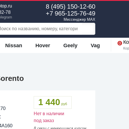
8 (495) 150-12-60
top.ru
+7 965-125-76-49
82-78
elegram
Мессенджер MAX
Ко
0
Nissan
Hover
Geely
Vag
Кор
orento
1 440
руб
70
Нет в наличии
C
под заказ
4A160
В связи с меняющимся курсом