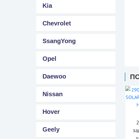
Kia
Chevrolet
SsangYong
Opel
Daewoo
П
Nissan
Hover
Geely
за
з