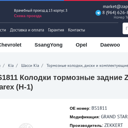
market@zapt
Врачебный проезд д.13 корпус.3
8 (964) 626-
Схема проезда
Номер T
сти
Доставка и оплата
Гарантия
Контакты
Chevrolet
SsangYong
Opel
Daewoo
я
Kia
Шасси Kia
Тормозные колодки, диски и комплектующие
S1811 Колодки тормозные задние
arex (H-1)
BS1811
:
OE номер
GRAND STAR
:
Модификация
ZEKKERT
:
Производитель