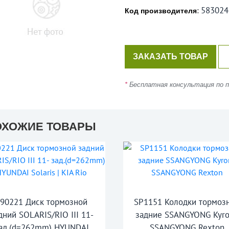
58302
:
Код производителя
ЗАКАЗАТЬ ТОВАР
*
Бесплатная консультация по по
ОХОЖИЕ ТОВАРЫ
290221 Диск тормозной
SP1151 Колодки тормоз
дний SOLARIS/RIO III 11-
задние SSANGYONG Kyro
ад.(d=262mm) HYUNDAI
SSANGYONG Rexton