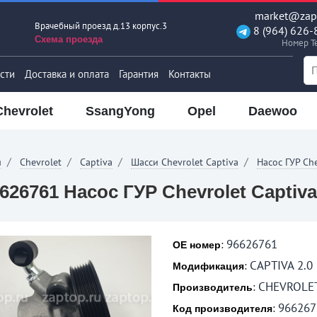
market@zapt
Врачебный проезд д.13 корпус.3
8 (964) 626-
Схема проезда
Номер T
сти
Доставка и оплата
Гарантия
Контакты
Chevrolet
SsangYong
Opel
Daewoo
я
Chevrolet
Captiva
Шасси Chevrolet Captiva
Насос ГУР Che
626761 Насос ГУР Chevrolet Captiva
96626761
:
OE номер
CAPTIVA 2.0
:
Модификация
CHEVROLE
:
Производитель
966267
:
Код производителя