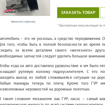
ЗАКАЗАТЬ ТОВАР
Увеличить картинку
*
Бесплатная консультация по по
Автомобиль – это не роскошь, а средство передвижения. О
Для того, чтобы быть в полной безопасности во время 
следить за всеми деталями своего «железного» друг
необходимых запчастей следует уделить большое внимание
Чтобы езда на авто доставляла удовольствие и им было лег
оснащают рулевую колонку гидроусилителем. С его п
находить выход из любой сложившейся ситуации на дорог
Любые маневры теперь по плечу. Кроме того ГУР име
всевозможных неровностей на дорожных полотнах.
В таком сложном механизме как ГУР, насос – самый важ
гидравлическую жидкость по всей системе гидроусилителя. 