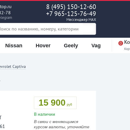
8 (495) 150-12-60
op.ru
82-78
+7 965-125-76-49
elegram
Мессенджер MAX
Ко
0
Nissan
Hover
Geely
Vag
Кор
vrolet Captiva
15 900
руб
В наличии
T
В связи с меняющимся
61
курсом валюты, уточняйте