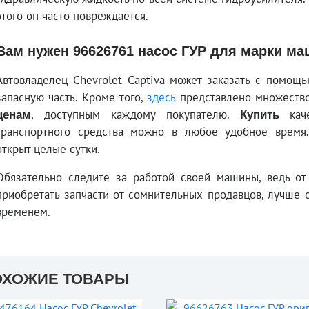
этого он часто повреждается.
Вам нужен 96626761 насос ГУР для марки ма
Автовладелец Chevrolet Captiva может заказать с помо
запасную часть. Кроме того,
здесь
представлено множеств
, доступным каждому покупателю.
каче
ценам
Купить
транспортного средства можно в любое удобное врем
открыт целые сутки.
Обязательно следите за работой своей машины, ведь от 
приобретать запчасти от сомнительных продавцов, лучше
временем.
ОХОЖИЕ ТОВАРЫ