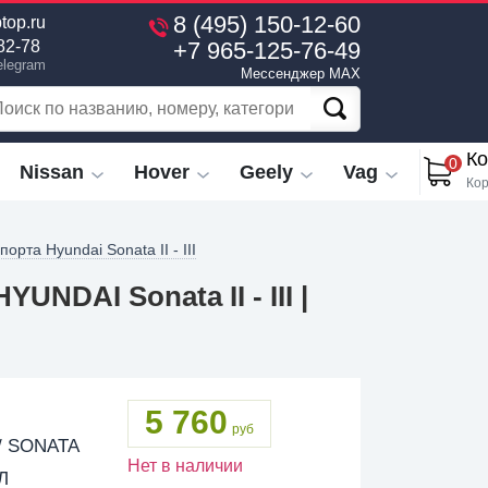
8 (495) 150-12-60
top.ru
+7 965-125-76-49
82-78
elegram
Мессенджер MAX
Ко
0
Nissan
Hover
Geely
Vag
Кор
порта Hyundai Sonata II - III
NDAI Sonata II - III |
5 760
руб
/ SONATA
Нет в наличии
Л