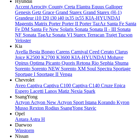
Hyundai
Accent
Aerocity
County
Creta
Elantra
Equus
Galloper
Genesis
Getz
Grace
Grand Starex
Grand Starex (H-1)
Grandeur
i10
I20
i30
i40
ix35
ix55
KIA-HYUNDAI
Magentis
Matrix
Porter
Porter II
Porter TazAz
Santa Fe
Santa
Fe DM
Santa Fe New
Solaris
Sonata
Sonata II - III
Sonata
NF
Sonata TagAz
Sonata VI
Starex
Terracan
Trajet
Tucson
Veloster
Kia
Avella
Besta
Bongo
Carens
Carnival
Ceed
Cerato
Clarus
Joice
K2500
K2700
K3600
KIA-HYUNDAI
Mohave
Opirus
Optima
Picanto
Quoris
Retona
Rio
Sephia
Shuma
Sorento
Sorento NEW
Sorento XM
Soul
Spectra
Sportage
Sportage I
Sportage II
Venga
Chevrolet
Aveo
Captiva
Captiva C100
Captiva C140
Cruze
Epica
Espero
Lacetti
Lanos
Matiz
Nexia
Spark
SsangYong
Actyon
Actyon New
Actyon Sport
Istana
Korando
Kyron
Musso
Rexton
Rodius
SsangYong
Stavic
Opel
Antara
Astra H
Daewoo
Winstorm
Nissan