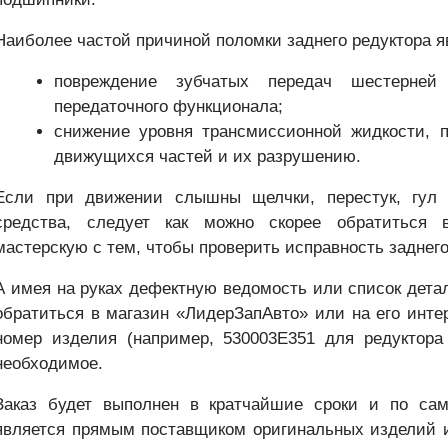
Наиболее частой причиной поломки заднего редуктора я
повреждение зубчатых передач шестерне
передаточного функционала;
снижение уровня трансмиссионной жидкости,
движущихся частей и их разрушению.
Если при движении слышны щелчки, перестук, гул в
средства, следует как можно скорее обратиться 
мастерскую с тем, чтобы проверить исправность заднего
А имея на руках дефектную ведомость или список дета
обратиться в магазин «ЛидерЗапАвто» или на его интер
номер изделия (например, 530003E351 для редуктора з
необходимое.
Заказ будет выполнен в кратчайшие сроки и по сам
является прямым поставщиком оригинальных изделий и