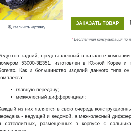
ЗАКАЗАТЬ ТОВАР
Увеличить картинку
*
Бесплатная консультация по по
Редуктор задний, представленный в каталоге компани
номером 53000-3E351, изготовлен в Южной Корее и 
Sorento. Как и большинство изделий данного типа он
комплекса:
главную передачу;
межколесный дифференциал;
Каждый из них является в свою очередь конструкционн
передача - ведущей и ведомой, а межколесный диффер
и сателлитных, размещенных в корпусе с сальник
подшипники.