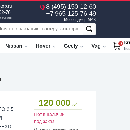
8 (495) 150-12-60
top.ru
+7 965-125-76-49
82-78
elegram
Мессенджер MAX
Ко
0
Nissan
Hover
Geely
Vag
Кор
o
120 000
руб
O 2.5
Нет в наличии
Л
под заказ
3E310
В связи с меняющимся