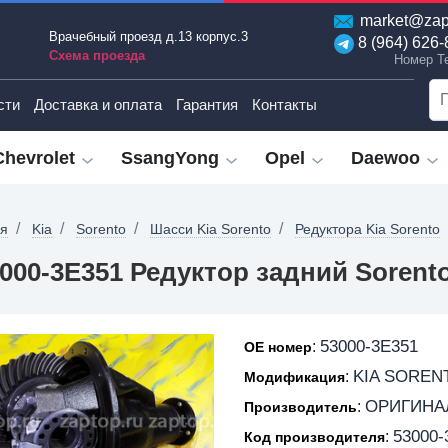
market@zap
Врачебный проезд д.13 корпус.3
8 (964) 626-
Схема проезда
Номер T
сти
Доставка и оплата
Гарантия
Контакты
Chevrolet
SsangYong
Opel
Daewoo
ая
Kia
Sorento
Шасси Kia Sorento
Редуктора Kia Sorento
000-3E351 Редуктор задний Sorent
53000-3E351
:
OE номер
KIA SORENT
:
Модификация
ОРИГИНА
:
Производитель
53000-
:
Код производителя