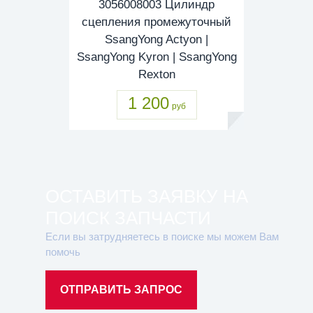
3056008003 Цилиндр
сцепления промежуточный
SsangYong Actyon |
SsangYong Kyron | SsangYong
Rexton
1 200
руб
ОСТАВИТЬ ЗАЯВКУ НА
ПОИСК ЗАПЧАСТИ
Если вы затрудняетесь в поиске мы можем Вам
помочь
ОТПРАВИТЬ ЗАПРОС