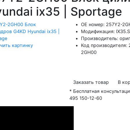
undai ix35 | Sportage
OE номер
:
257Y2-2G
Модификация
:
IX35.
Производитель
:
ори
чить картинку
Код производителя
:
2GH00
Заказать товар
В ко
*
Бесплатная консультаци
495 150-12-60