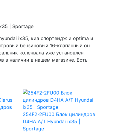
undai ix35, киа спортейдж и optima и
итровый бензиновый 16-клапанный он
сальник коленвала уже установлен,
в в наличии в нашем магазине. Есть
ндров
254F2-2FU00 Блок цилиндров
D4HA А/T Hyundai ix35 |
Sportage