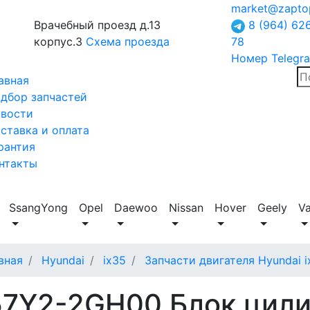
market@zapto
Врачебный проезд д.13
8 (964) 62
корпус.3
Схема проезда
78
Номер Telegr
авная
дбор запчастей
вости
ставка и оплата
рантия
нтакты
SsangYong
Opel
Daewoo
Nissan
Hover
Geely
V
вная
Hyundai
ix35
Запчасти двигателя Hyundai i
57Y2-2GH00 Блок цил