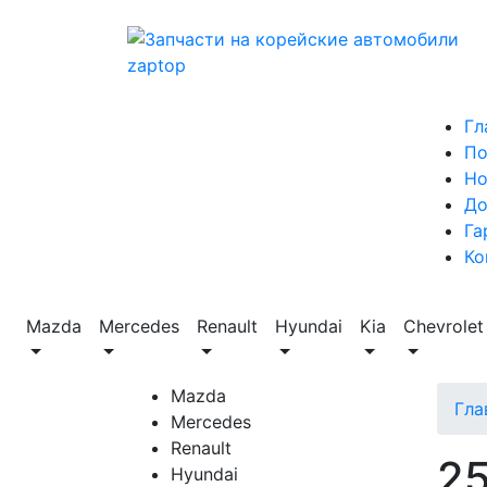
Гл
По
Но
До
Га
Ко
Mazda
Mercedes
Renault
Hyundai
Kia
Chevrolet
Mazda
Гла
Mercedes
Renault
2
Hyundai