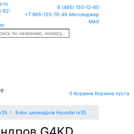
p.ru
8 (495) 150-12-60
6-82-
+7 965-125-76-49
Мессенджер
MAX
am
ag
0
Корзина
Корзина пуста
x35
Блок цилиндров Hyundai ix35
индров G4KD