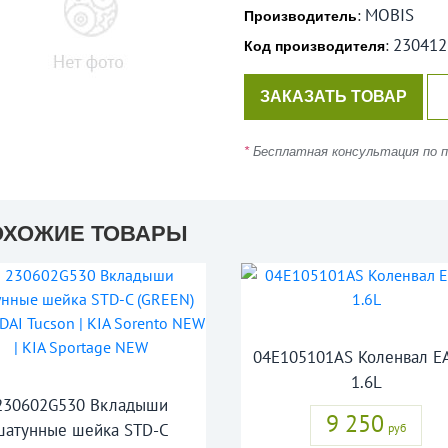
MOBIS
:
Производитель
230412
:
Код производителя
ЗАКАЗАТЬ ТОВАР
*
Бесплатная консультация по по
ОХОЖИЕ ТОВАРЫ
04E105101AS Коленвал E
1.6L
230602G530 Вкладыши
9 250
шатунные шейка STD-C
руб