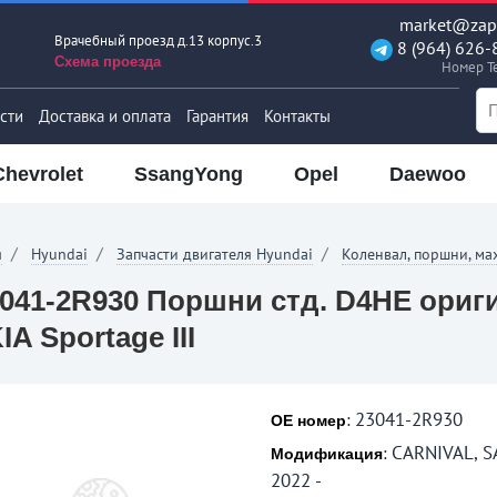
market@zapt
Врачебный проезд д.13 корпус.3
8 (964) 626-
Схема проезда
Номер T
сти
Доставка и оплата
Гарантия
Контакты
Chevrolet
SsangYong
Opel
Daewoo
я
Hyundai
Запчасти двигателя Hyundai
Коленвал, поршни, ма
041-2R930 Поршни стд. D4HE ориг
KIA Sportage III
23041-2R930
:
OE номер
CARNIVAL, S
:
Модификация
2022 -