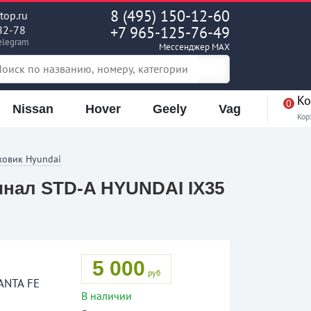
8 (495) 150-12-60
op.ru
82-78
+7 965-125-76-49
elegram
Мессенджер MAX
Ко
0
Nissan
Hover
Geely
Vag
Кор
ховик Hyundai
инал STD-A HYUNDAI IX35
5 000
руб
ANTA FE
В наличии