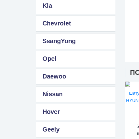
Kia
Chevrolet
SsangYong
Opel
П
Daewoo
Nissan
Hover
Geely