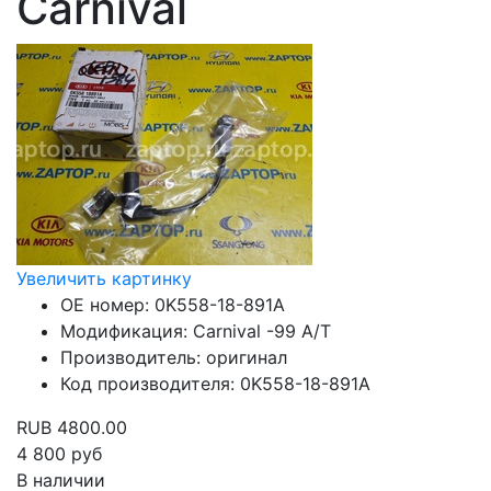
Carnival
Увеличить картинку
OE номер
:
0K558-18-891A
Модификация
:
Carnival -99 A/T
Производитель
:
оригинал
Код производителя
:
0K558-18-891A
RUB
4800.00
4 800
руб
В наличии