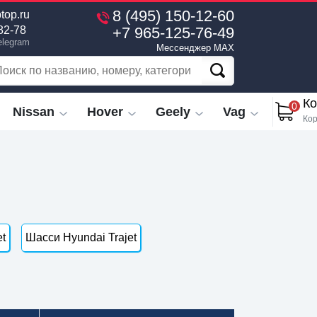
8 (495) 150-12-60
top.ru
+7 965-125-76-49
82-78
elegram
Мессенджер MAX
Ко
0
Nissan
Hover
Geely
Vag
Кор
et
Шасси Hyundai Trajet