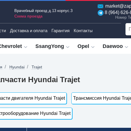
market@zap
Врачебный проезд д.13 корпус.3
8 (964) 626-
Схема проезда
Номер T
сти
Доставка и оплата
Гарантия
Контакты
Chevrolet
SsangYong
Opel
Daewoo
ая
Hyundai
Trajet
пчасти Hyundai Trajet
асти двигателя Hyundai Trajet
Трансмиссия Hyundai Traj
трооборудование Hyundai Trajet