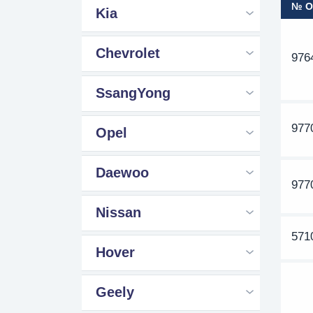
№ 
Kia
Chevrolet
976
SsangYong
977
Opel
Daewoo
977
Nissan
571
Hover
Geely