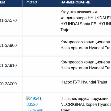
OEM
ФОТО
НАИМЕНОВАНИЕ
Катушка включения
кондиционера HYUNDAI Ela
41-3A570
HYUNDAI Santa FE, HYUN
Trajet
Компрессор кондиционер
01-3A900
Halla оригинал Hyundai Traj
Компрессор кондиционер
01-3A910
Halla оригинал Hyundai Traj
Насос ГУР Hyundai Trajet
00-3A000
Пыльник шруса наружний
NEORIGINAL Корея Hyunda
Trajet